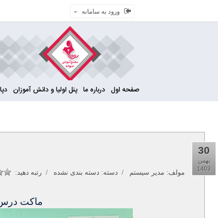
ورود به سامانه
صفحه اول
درباره ما
پنل اولیا و دانش آموزان
دپار
30
بهمن
1403
مولف:
مدیر سیستم
/ دسته: دسته بندی نشده / رتبه دهید:
ماکت درس